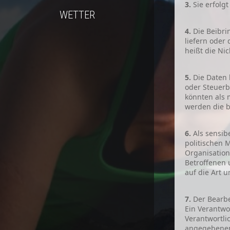
3.
Sie erfolgt
WETTER
4.
Die Beibri
liefern oder
heißt die Ni
5.
Die Daten 
oder Steuer
könnten als 
werden die b
6.
Als sensib
politischen 
Organisation
Betroffenen 
auf die Art 
7.
Der Bearbei
Ein Verantwo
Verantwortli
angegebenen