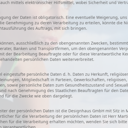
 auch mittels elektronischer Hilfsmittel, wobei Sicherheit und Vert
ngung der Daten ist obligatorisch. Eine eventuelle Weigerung, uns
 die Genehmigung zu deren Verarbeitung zu erteilen, könnte die Ni
chtausführung des Auftrags, mit sich bringen.
können, ausschließlich zu den obengenannten Zwecken, bestimmte
berater, Banken und Transportfirmen, um den obengenannten Ver
mit der Bearbeitung Beauftragte oder für diese Verantwortliche Ke
ehandelten persönlichen Daten weiterverbreitet.
el eingestufte persönliche Daten d. h. Daten zu Herkunft, religi
Meinungen, Mitgliedschaft in Parteien, Gewerkschaften, religiösen,
en, sowie persönliche Daten zum Gesundheitszustand und Sexualle
und nach Genehmigung des Staatlichen Beauftragten für den Daten
und für die Zwecke wie oben dargelegt.
ter der persönlichen Daten ist die Designhaus GmbH mit Sitz in Mes
rtlicher für die Verarbeitung der persönlichen Daten ist Herr Marti
chen für die Verarbeitung erhalten möchten, wenden Sie sich bitte
 Verantwortlichen.