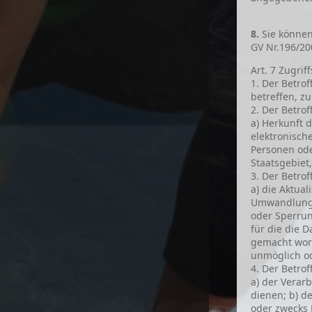
8.
Sie können
GV Nr.196/20
Art. 7 Zugri
1. Der Betro
betreffen, zu
2. Der Betro
a) Herkunft 
elektronische
Personen ode
Staatsgebiet
3. Der Betrof
a) die Aktual
Umwandlung
oder Sperrun
für die die 
gemacht worde
unmöglich od
4. Der Betrof
a) der Verar
dienen; b) d
oder zwecks 