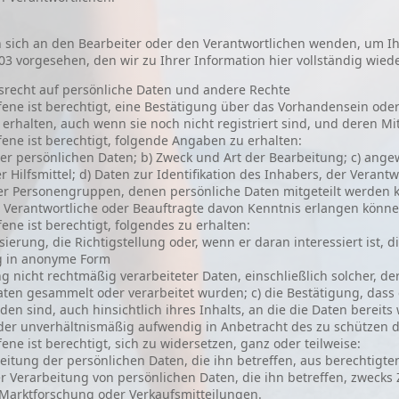
 sich an den Bearbeiter oder den Verantwortlichen wenden, um Ih
03 vorgesehen, den wir zu Ihrer Information hier vollständig wie
ffsrecht auf persönliche Daten und andere Rechte
ffene ist berechtigt, eine Bestätigung über das Vorhandensein ode
 erhalten, auch wenn sie noch nicht registriert sind, und deren Mi
ffene ist berechtigt, folgende Angaben zu erhalten:
der persönlichen Daten; b) Zweck und Art der Bearbeitung; c) ang
r Hilfsmittel; d) Daten zur Identifikation des Inhabers, der Verantwo
r Personengruppen, denen persönliche Daten mitgeteilt werden kö
, Verantwortliche oder Beauftragte davon Kenntnis erlangen könne
fene ist berechtigt, folgendes zu erhalten:
isierung, die Richtigstellung oder, wenn er daran interessiert ist,
 in anonyme Form
g nicht rechtmäßig verarbeiteter Daten, einschließlich solcher, de
Daten gesammelt oder verarbeitet wurden; c) die Bestätigung, dass 
n sind, auch hinsichtlich ihres Inhalts, an die die Daten bereits w
er unverhältnismäßig aufwendig in Anbetracht des zu schützen d
fene ist berechtigt, sich zu widersetzen, ganz oder teilweise:
beitung der persönlichen Daten, die ihn betreffen, aus berechti
er Verarbeitung von persönlichen Daten, die ihn betreffen, zweck
Marktforschung oder Verkaufsmitteilungen.