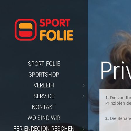
Pri
SPORT FOLIE
SPORTSHOP
VERLEIH
SERVICE
1.
Die von Ih
Prinzipien de
KONTAKT
WO SIND WIR
2.
Die Behand
FERIENREGION RESCHEN