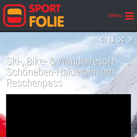
Menu
Ski-, Bike- & Wanderresort
Schöneben-Haideralm am
Reschenpass